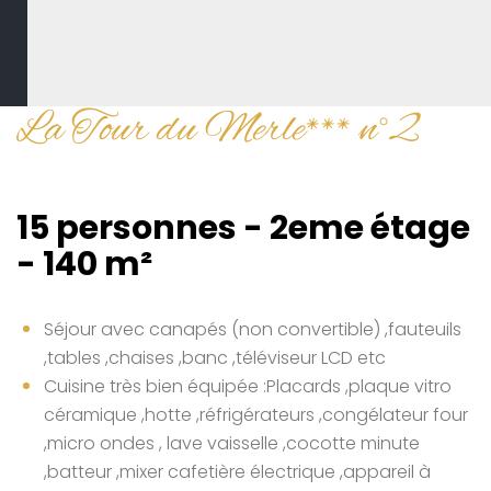
La Tour du Merle*** n°2
15 personnes - 2eme étage
- 140 m²
Séjour avec canapés (non convertible) ,fauteuils
,tables ,chaises ,banc ,téléviseur LCD etc
Cuisine très bien équipée :Placards ,plaque vitro
céramique ,hotte ,réfrigérateurs ,congélateur four
,micro ondes , lave vaisselle ,cocotte minute
,batteur ,mixer cafetière électrique ,appareil à