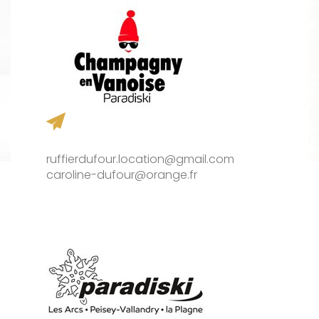
ruffierdufour.location@gmail.com
caroline-dufour@orange.fr